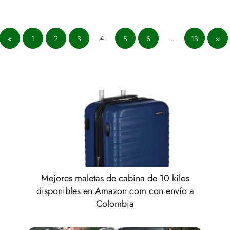
«
1
2
3
4
5
6
…
13
»
Mejores maletas de cabina de 10 kilos
disponibles en Amazon.com con envío a
Colombia